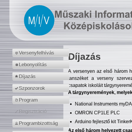
Versenyfelhívás
Díjazás
Lebonyolítás
A versenyen az első három hel
Díjazás
tanszéket a verseny szerve
csapatok iskoláit tárgynyeremé
Szponzorok
A tárgynyeremények, melyekb
Program
National Instruments myD
Regisztráció
OMRON CP1LE PLC
Arduino fejlesztő kit Tinke
Programbizottság
Az első három helyezett csap