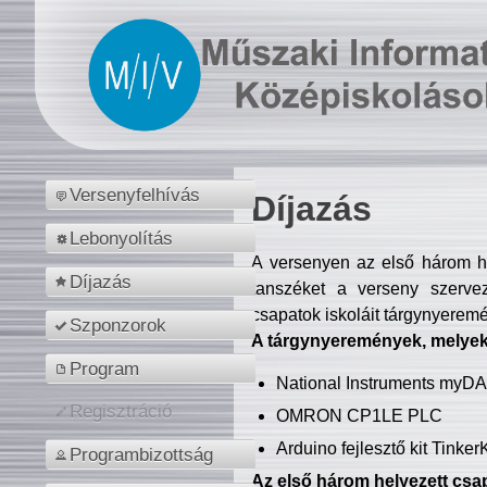
Versenyfelhívás
Díjazás
Lebonyolítás
A versenyen az első három hel
Díjazás
tanszéket a verseny szerve
csapatok iskoláit tárgynyeremé
Szponzorok
A tárgynyeremények, melyekb
Program
National Instruments myD
Regisztráció
OMRON CP1LE PLC
Arduino fejlesztő kit Tinke
Programbizottság
Az első három helyezett csap