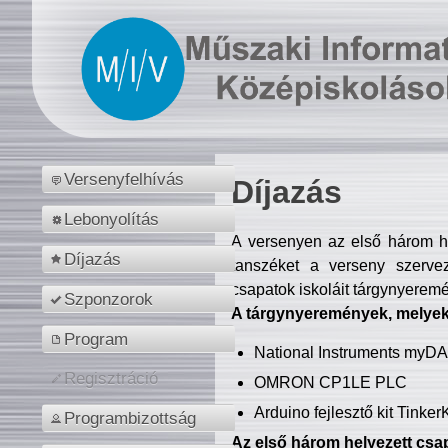
Versenyfelhívás
Díjazás
Lebonyolítás
A versenyen az első három hel
Díjazás
tanszéket a verseny szerve
csapatok iskoláit tárgynyeremé
Szponzorok
A tárgynyeremények, melyekb
Program
National Instruments myD
Regisztráció
OMRON CP1LE PLC
Arduino fejlesztő kit Tinke
Programbizottság
Az első három helyezett csap