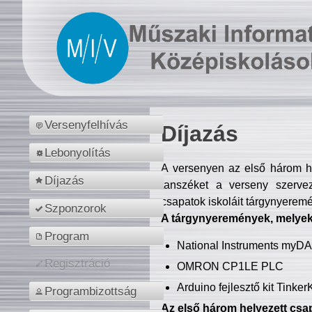
Versenyfelhívás
Díjazás
Lebonyolítás
A versenyen az első három hel
Díjazás
tanszéket a verseny szerve
csapatok iskoláit tárgynyeremé
Szponzorok
A tárgynyeremények, melyekb
Program
National Instruments myD
Regisztráció
OMRON CP1LE PLC
Arduino fejlesztő kit Tinke
Programbizottság
Az első három helyezett csap