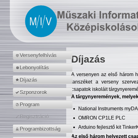
Versenyfelhívás
Díjazás
Lebonyolítás
A versenyen az első három hel
Díjazás
tanszéket a verseny szerve
csapatok iskoláit tárgynyeremé
Szponzorok
A tárgynyeremények, melyekb
Program
National Instruments myD
Regisztráció
OMRON CP1LE PLC
Arduino fejlesztő kit Tinke
Programbizottság
Az első három helyezett csap