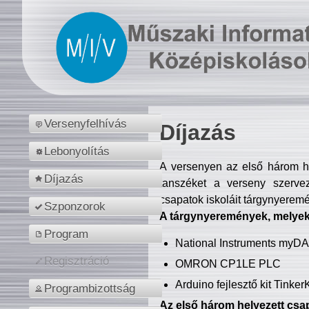
Versenyfelhívás
Díjazás
Lebonyolítás
A versenyen az első három hel
Díjazás
tanszéket a verseny szerve
csapatok iskoláit tárgynyeremé
Szponzorok
A tárgynyeremények, melyekb
Program
National Instruments myD
Regisztráció
OMRON CP1LE PLC
Arduino fejlesztő kit Tinke
Programbizottság
Az első három helyezett csap