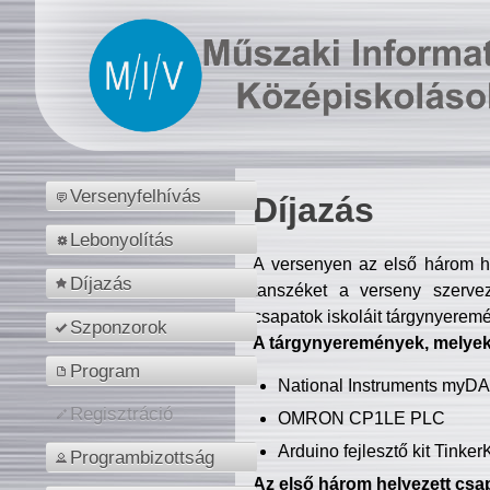
Versenyfelhívás
Díjazás
Lebonyolítás
A versenyen az első három hel
Díjazás
tanszéket a verseny szerve
csapatok iskoláit tárgynyeremé
Szponzorok
A tárgynyeremények, melyekb
Program
National Instruments myD
Regisztráció
OMRON CP1LE PLC
Arduino fejlesztő kit Tinke
Programbizottság
Az első három helyezett csap