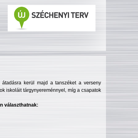
s átadásra kerül majd a tanszéket a verseny
ok iskoláit tárgynyereménnyel, míg a csapatok
n választhatnak: