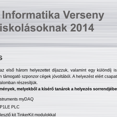
s
z első három helyezettet díjazzuk, valamint egy különdíj i
 támogató szponzor cégek jóvoltából. A helyezést elért csapat
talomban részesítjük.
mények, melyekből a kísérő tanárok a helyezés sorrendjébe
Instruments myDAQ
P1LE PLC
lesztő kit TinkerKit modulokkal