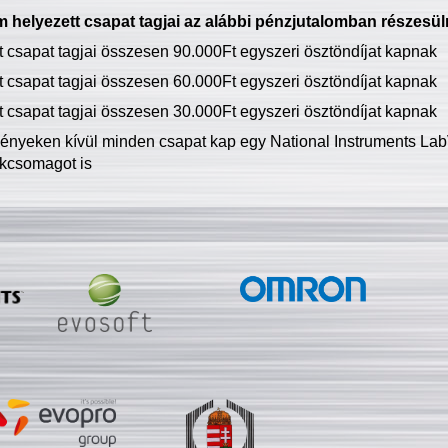
 helyezett csapat tagjai az alábbi pénzjutalomban részesül
tt csapat tagjai összesen 90.000Ft egyszeri ösztöndíjat kapnak
tt csapat tagjai összesen 60.000Ft egyszeri ösztöndíjat kapnak
tt csapat tagjai összesen 30.000Ft egyszeri ösztöndíjat kapnak
ményeken kívül minden csapat kap egy National Instruments LabV
kcsomagot is