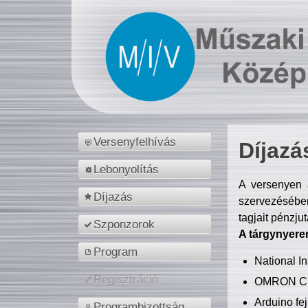
Versenyfelhívás
Díjazá
Lebonyolítás
A versenyen a
Díjazás
szervezésében
tagjait pénzju
Szponzorok
A tárgynyere
Program
National 
Regisztráció
OMRON C
Arduino fej
Programbizottság