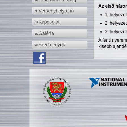
Az első három
Versenyhelyszín
1. helyeze
Kapcsolat
2. helyeze
3. helyeze
Galéria
A fenti nyere
Eredmények
kisebb ajándé