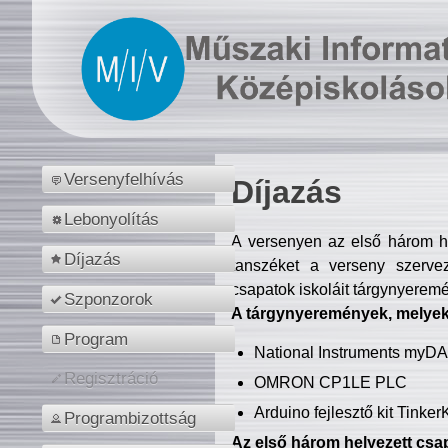
Versenyfelhívás
Díjazás
Lebonyolítás
A versenyen az első három hel
Díjazás
tanszéket a verseny szerve
csapatok iskoláit tárgynyeremé
Szponzorok
A tárgynyeremények, melyekb
Program
National Instruments myD
Regisztráció
OMRON CP1LE PLC
Arduino fejlesztő kit Tinke
Programbizottság
Az első három helyezett csap