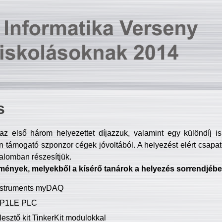
s
z első három helyezettet díjazzuk, valamint egy különdíj i
 támogató szponzor cégek jóvoltából. A helyezést elért csapat
talomban részesítjük.
mények, melyekből a kísérő tanárok a helyezés sorrendjébe
Instruments myDAQ
P1LE PLC
lesztő kit TinkerKit modulokkal