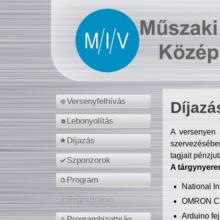
Versenyfelhívás
Díjazá
Lebonyolítás
A versenyen a
Díjazás
szervezésében
tagjait pénzju
Szponzorok
A tárgynyere
Program
National 
Regisztráció
OMRON C
Arduino fej
Programbizottság