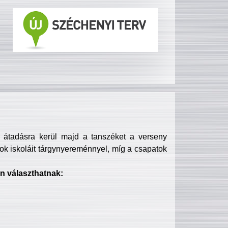
s átadásra kerül majd a tanszéket a verseny
ok iskoláit tárgynyereménnyel, míg a csapatok
n választhatnak: