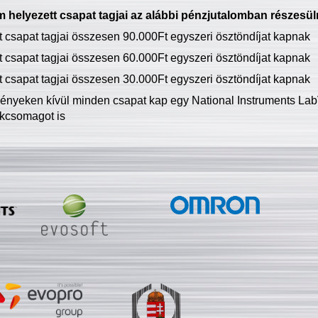
 helyezett csapat tagjai az alábbi pénzjutalomban részesül
tt csapat tagjai összesen 90.000Ft egyszeri ösztöndíjat kapnak
tt csapat tagjai összesen 60.000Ft egyszeri ösztöndíjat kapnak
tt csapat tagjai összesen 30.000Ft egyszeri ösztöndíjat kapnak
ményeken kívül minden csapat kap egy National Instruments LabV
kcsomagot is