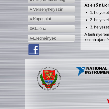
Az első három
Versenyhelyszín
1. helyeze
Kapcsolat
2. helyeze
3. helyeze
Galéria
A fenti nyere
Eredmények
kisebb ajándé