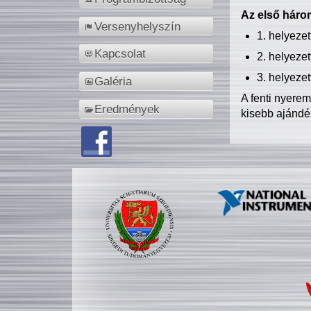
Az első három
Versenyhelyszín
1. helyeze
Kapcsolat
2. helyeze
3. helyeze
Galéria
A fenti nyere
Eredmények
kisebb ajándé