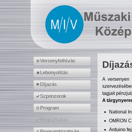
Versenyfelhívás
Díjazá
Lebonyolítás
A versenyen a
Díjazás
szervezésében
tagjait pénzju
Szponzorok
A tárgynyere
Program
National 
Regisztráció
OMRON C
Arduino fej
Programbizottság