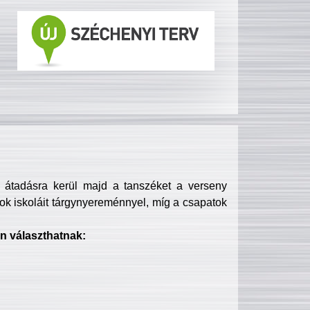
s átadásra kerül majd a tanszéket a verseny
ok iskoláit tárgynyereménnyel, míg a csapatok
n választhatnak: