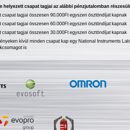
 helyezett csapat tagjai az alábbi pénzjutalomban részesül
tt csapat tagjai összesen 90.000Ft egyszeri ösztöndíjat kapnak
tt csapat tagjai összesen 60.000Ft egyszeri ösztöndíjat kapnak
tt csapat tagjai összesen 30.000Ft egyszeri ösztöndíjat kapnak
ményeken kívül minden csapat kap egy National Instruments LabV
kcsomagot is