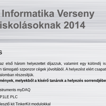
s
z első három helyezettet díjazzuk, valamint egy különdíj i
 támogató szponzor cégek jóvoltából. A helyezést elért csapat
talomban részesítjük.
mények, melyekből a kísérő tanárok a helyezés sorrendjébe
Instruments myDAQ
P1LE PLC
lesztő kit TinkerKit modulokkal