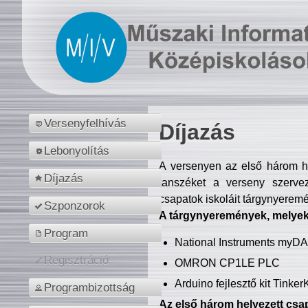
Versenyfelhívás
Díjazás
Lebonyolítás
A versenyen az első három hel
Díjazás
tanszéket a verseny szerve
csapatok iskoláit tárgynyeremé
Szponzorok
A tárgynyeremények, melyekb
Program
National Instruments myD
Regisztráció
OMRON CP1LE PLC
Arduino fejlesztő kit Tinke
Programbizottság
Az első három helyezett csap