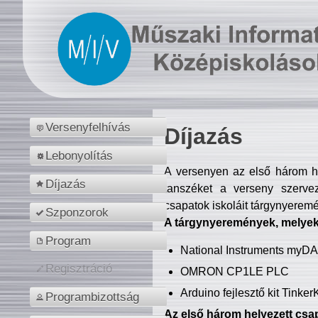
Versenyfelhívás
Díjazás
Lebonyolítás
A versenyen az első három hel
Díjazás
tanszéket a verseny szerve
csapatok iskoláit tárgynyeremé
Szponzorok
A tárgynyeremények, melyekb
Program
National Instruments myD
Regisztráció
OMRON CP1LE PLC
Arduino fejlesztő kit Tinke
Programbizottság
Az első három helyezett csap