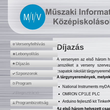
Versenyfelhívás
Díjazás
Lebonyolítás
A versenyen az első három hel
Díjazás
tanszéket a verseny szerve
csapatok iskoláit tárgynyeremé
Szponzorok
A tárgynyeremények, melyekb
Program
National Instruments myD
Regisztráció
OMRON CP1LE PLC
Arduino fejlesztő kit Tinke
Programbizottság
Az első három helyezett csap