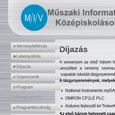
Versenyfelhívás
Díjazás
Lebonyolítás
A versenyen az első három hel
Díjazás
tanszéket a verseny szerve
csapatok iskoláit tárgynyeremé
Szponzorok
A tárgynyeremények, melyekb
Program
National Instruments myD
Regisztráció
OMRON CP1LE PLC
Arduino fejlesztő kit Tinke
Programbizottság
Az első három helyezett csap