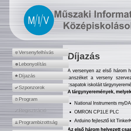
Versenyfelhívás
Díjazás
Lebonyolítás
A versenyen az első három hel
Díjazás
tanszéket a verseny szerve
csapatok iskoláit tárgynyeremé
Szponzorok
A tárgynyeremények, melyekb
Program
National Instruments myD
Regisztráció
OMRON CP1LE PLC
Arduino fejlesztő kit Tinke
Programbizottság
Az első három helyezett csap