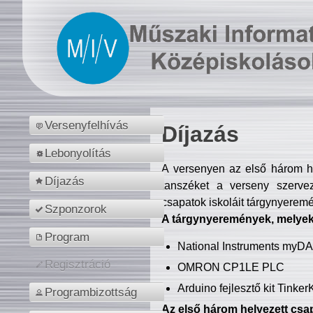
Versenyfelhívás
Díjazás
Lebonyolítás
A versenyen az első három hel
Díjazás
tanszéket a verseny szerve
csapatok iskoláit tárgynyeremé
Szponzorok
A tárgynyeremények, melyekb
Program
National Instruments myD
Regisztráció
OMRON CP1LE PLC
Arduino fejlesztő kit Tinke
Programbizottság
Az első három helyezett csap