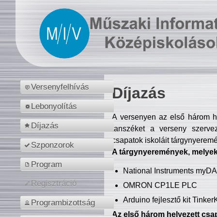
Versenyfelhívás
Díjazás
Lebonyolítás
A versenyen az első három hel
Díjazás
tanszéket a verseny szerve
csapatok iskoláit tárgynyeremé
Szponzorok
A tárgynyeremények, melyekb
Program
National Instruments myD
Regisztráció
OMRON CP1LE PLC
Arduino fejlesztő kit Tinke
Programbizottság
Az első három helyezett csap