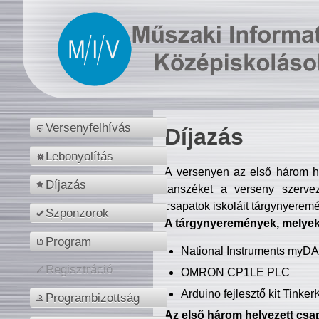
Versenyfelhívás
Díjazás
Lebonyolítás
A versenyen az első három hel
Díjazás
tanszéket a verseny szerve
csapatok iskoláit tárgynyeremé
Szponzorok
A tárgynyeremények, melyekb
Program
National Instruments myD
Regisztráció
OMRON CP1LE PLC
Arduino fejlesztő kit Tinke
Programbizottság
Az első három helyezett csap