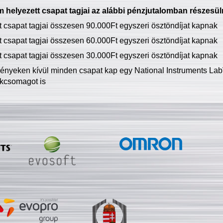
 helyezett csapat tagjai az alábbi pénzjutalomban részesül
tt csapat tagjai összesen 90.000Ft egyszeri ösztöndíjat kapnak
tt csapat tagjai összesen 60.000Ft egyszeri ösztöndíjat kapnak
tt csapat tagjai összesen 30.000Ft egyszeri ösztöndíjat kapnak
ményeken kívül minden csapat kap egy National Instruments LabV
kcsomagot is