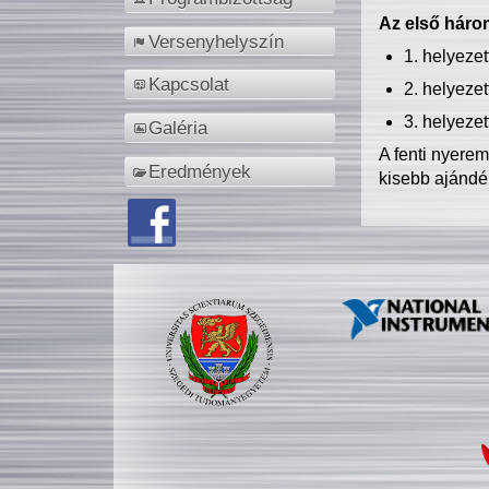
Az első három
Versenyhelyszín
1. helyeze
Kapcsolat
2. helyeze
3. helyeze
Galéria
A fenti nyere
Eredmények
kisebb ajándé