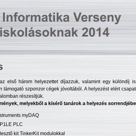
s
z első három helyezettet díjazzuk, valamint egy különdíj i
 támogató szponzor cégek jóvoltából. A helyezést elért csapat
talomban részesítjük.
mények, melyekből a kísérő tanárok a helyezés sorrendjébe
Instruments myDAQ
P1LE PLC
lesztő kit TinkerKit modulokkal