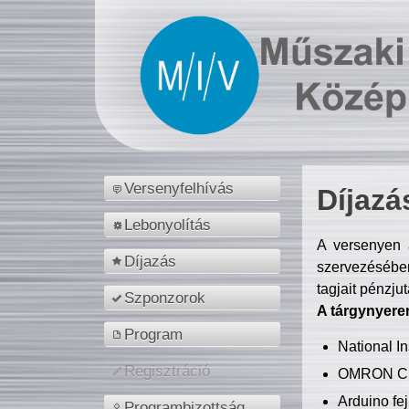
Versenyfelhívás
Díjazá
Lebonyolítás
A versenyen a
Díjazás
szervezésében
tagjait pénzju
Szponzorok
A tárgynyere
Program
National 
Regisztráció
OMRON C
Arduino fej
Programbizottság