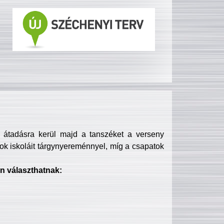
s átadásra kerül majd a tanszéket a verseny
ok iskoláit tárgynyereménnyel, míg a csapatok
n választhatnak: