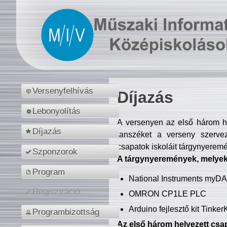
Versenyfelhívás
Díjazás
Lebonyolítás
A versenyen az első három hel
Díjazás
tanszéket a verseny szerve
csapatok iskoláit tárgynyeremé
Szponzorok
A tárgynyeremények, melyekb
Program
National Instruments myD
Regisztráció
OMRON CP1LE PLC
Arduino fejlesztő kit Tinke
Programbizottság
Az első három helyezett csap