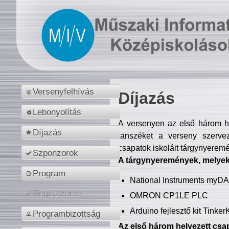
Versenyfelhívás
Díjazás
Lebonyolítás
A versenyen az első három hel
Díjazás
tanszéket a verseny szerve
csapatok iskoláit tárgynyeremé
Szponzorok
A tárgynyeremények, melyekb
Program
National Instruments myD
Regisztráció
OMRON CP1LE PLC
Arduino fejlesztő kit Tinke
Programbizottság
Az első három helyezett csap