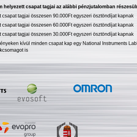
 helyezett csapat tagjai az alábbi pénzjutalomban részesül
tt csapat tagjai összesen 90.000Ft egyszeri ösztöndíjat kapnak
tt csapat tagjai összesen 60.000Ft egyszeri ösztöndíjat kapnak
tt csapat tagjai összesen 30.000Ft egyszeri ösztöndíjat kapnak
ményeken kívül minden csapat kap egy National Instruments LabV
kcsomagot is