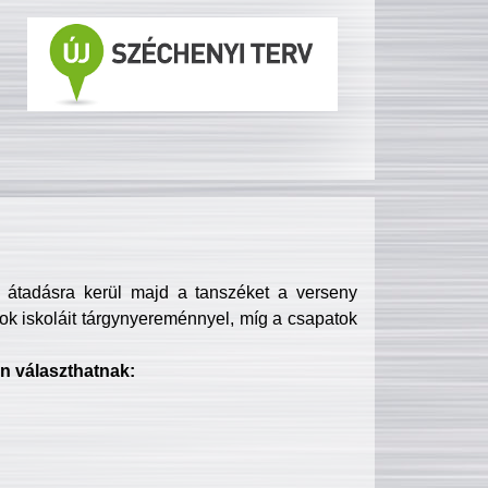
s átadásra kerül majd a tanszéket a verseny
ok iskoláit tárgynyereménnyel, míg a csapatok
n választhatnak: