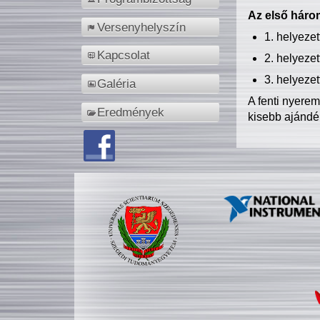
Az első három
Versenyhelyszín
1. helyeze
Kapcsolat
2. helyeze
3. helyeze
Galéria
A fenti nyere
Eredmények
kisebb ajándé