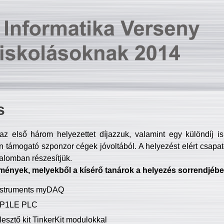
s
z első három helyezettet díjazzuk, valamint egy különdíj i
 támogató szponzor cégek jóvoltából. A helyezést elért csapat
talomban részesítjük.
mények, melyekből a kísérő tanárok a helyezés sorrendjébe
Instruments myDAQ
P1LE PLC
lesztő kit TinkerKit modulokkal