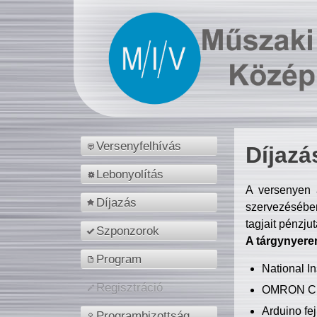
Versenyfelhívás
Díjazá
Lebonyolítás
A versenyen a
Díjazás
szervezésében
tagjait pénzju
Szponzorok
A tárgynyere
Program
National 
Regisztráció
OMRON C
Arduino fej
Programbizottság