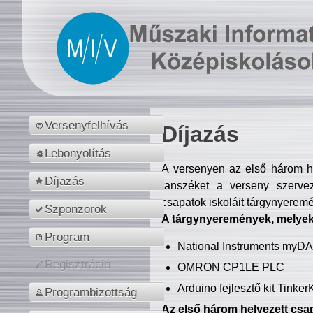
Versenyfelhívás
Díjazás
Lebonyolítás
A versenyen az első három hel
Díjazás
tanszéket a verseny szerve
csapatok iskoláit tárgynyeremé
Szponzorok
A tárgynyeremények, melyekb
Program
National Instruments myD
Regisztráció
OMRON CP1LE PLC
Arduino fejlesztő kit Tinke
Programbizottság
Az első három helyezett csap