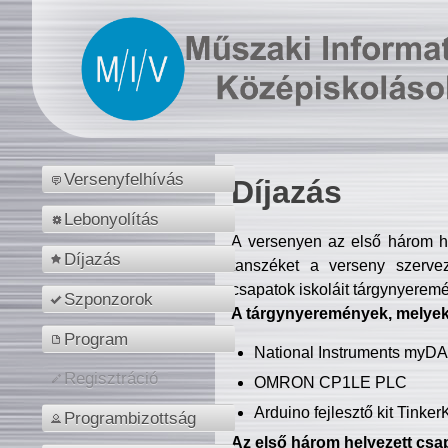
Versenyfelhívás
Díjazás
Lebonyolítás
A versenyen az első három hel
Díjazás
tanszéket a verseny szerve
csapatok iskoláit tárgynyeremé
Szponzorok
A tárgynyeremények, melyekb
Program
National Instruments myD
Regisztráció
OMRON CP1LE PLC
Arduino fejlesztő kit Tinke
Programbizottság
Az első három helyezett csap