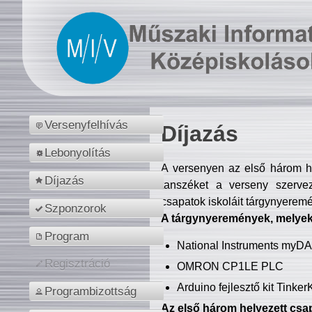
Versenyfelhívás
Díjazás
Lebonyolítás
A versenyen az első három hel
Díjazás
tanszéket a verseny szerve
csapatok iskoláit tárgynyeremé
Szponzorok
A tárgynyeremények, melyekb
Program
National Instruments myD
Regisztráció
OMRON CP1LE PLC
Arduino fejlesztő kit Tinke
Programbizottság
Az első három helyezett csap