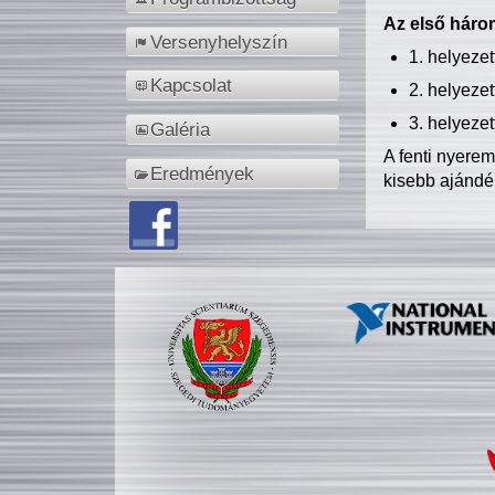
Az első három
Versenyhelyszín
1. helyeze
Kapcsolat
2. helyeze
3. helyeze
Galéria
A fenti nyere
Eredmények
kisebb ajándé