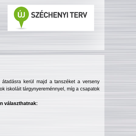
s átadásra kerül majd a tanszéket a verseny
ok iskoláit tárgynyereménnyel, míg a csapatok
n választhatnak: