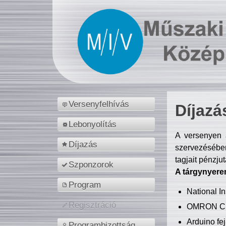
Versenyfelhívás
Díjazá
Lebonyolítás
A versenyen a
Díjazás
szervezésében
tagjait pénzju
Szponzorok
A tárgynyere
Program
National 
Regisztráció
OMRON C
Arduino fej
Programbizottság