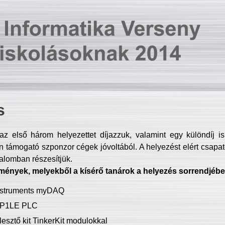
s
z első három helyezettet díjazzuk, valamint egy különdíj i
 támogató szponzor cégek jóvoltából. A helyezést elért csapat
talomban részesítjük.
mények, melyekből a kísérő tanárok a helyezés sorrendjébe
Instruments myDAQ
P1LE PLC
lesztő kit TinkerKit modulokkal