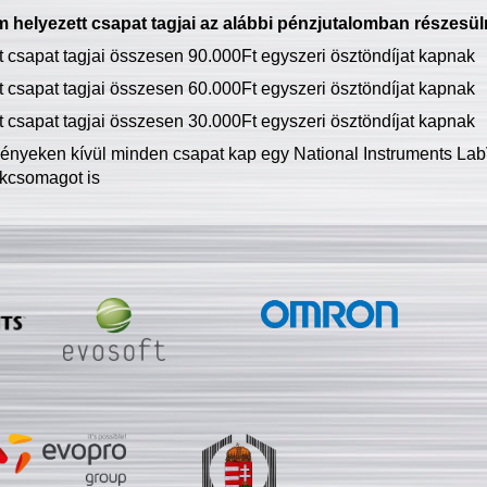
 helyezett csapat tagjai az alábbi pénzjutalomban részesül
tt csapat tagjai összesen 90.000Ft egyszeri ösztöndíjat kapnak
tt csapat tagjai összesen 60.000Ft egyszeri ösztöndíjat kapnak
tt csapat tagjai összesen 30.000Ft egyszeri ösztöndíjat kapnak
ményeken kívül minden csapat kap egy National Instruments LabV
kcsomagot is