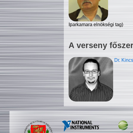
Iparkamara elnökségi tag)
A verseny fősze
Dr. Kinc