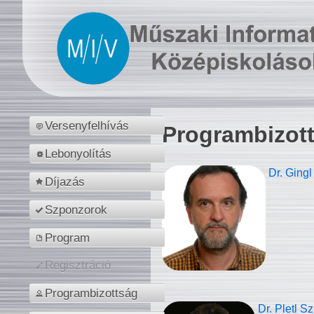
Versenyfelhívás
Programbizot
Lebonyolítás
Dr. Gingl
Díjazás
Szponzorok
Program
Regisztráció
Programbizottság
Dr. Pletl S