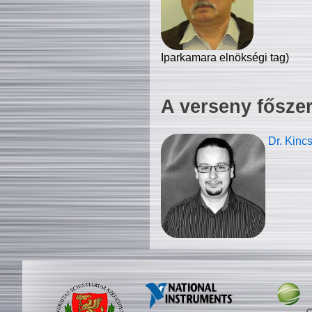
Iparkamara elnökségi tag)
A verseny fősze
Dr. Kinc