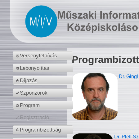
Versenyfelhívás
Programbizot
Lebonyolítás
Dr. Gingl
Díjazás
Szponzorok
Program
Regisztráció
Programbizottság
Dr. Pletl S