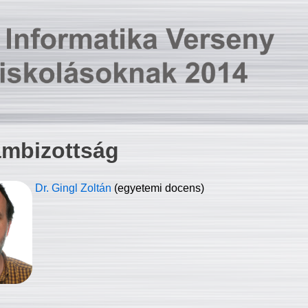
ambizottság
Dr. Gingl Zoltán
(egyetemi docens)