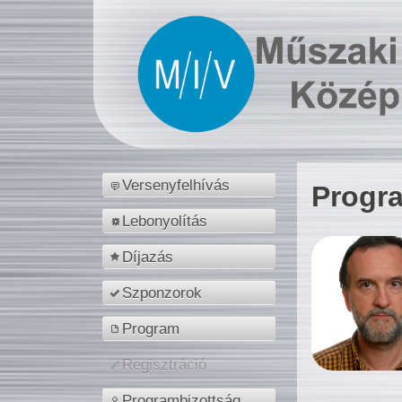
Versenyfelhívás
Progr
Lebonyolítás
Díjazás
Szponzorok
Program
Regisztráció
Programbizottság