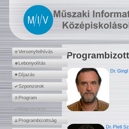
Versenyfelhívás
Programbizot
Lebonyolítás
Dr. Gingl
Díjazás
Szponzorok
Program
Regisztráció
Programbizottság
Dr. Pletl S