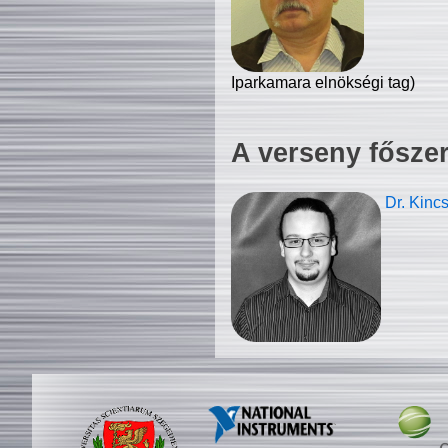
Iparkamara elnökségi tag)
A verseny fősze
Dr. Kinc