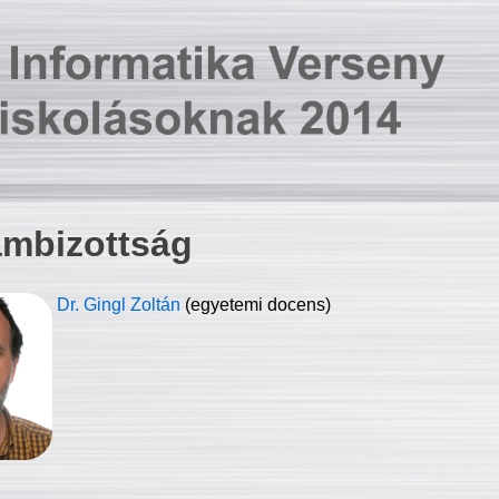
ambizottság
Dr. Gingl Zoltán
(egyetemi docens)