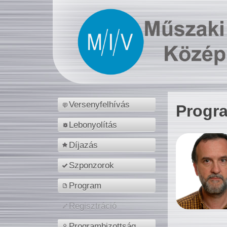
Versenyfelhívás
Progr
Lebonyolítás
Díjazás
Szponzorok
Program
Regisztráció
Programbizottság