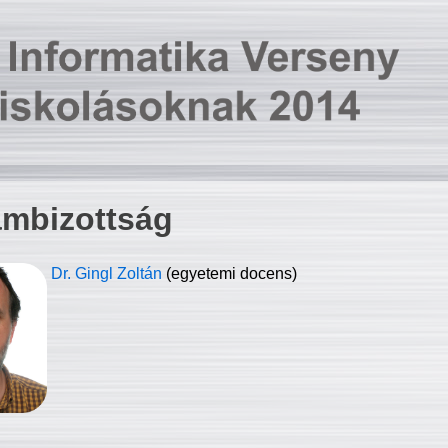
ambizottság
Dr. Gingl Zoltán
(egyetemi docens)