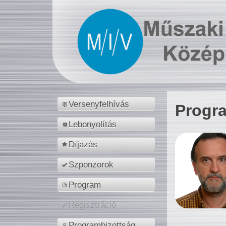
Versenyfelhívás
Progr
Lebonyolítás
Díjazás
Szponzorok
Program
Regisztráció
Programbizottság