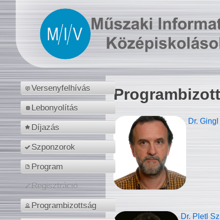
Versenyfelhívás
Programbizot
Lebonyolítás
Dr. Gingl
Díjazás
Szponzorok
Program
Regisztráció
Programbizottság
Dr. Pletl S