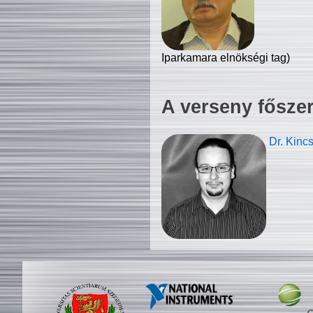
Iparkamara elnökségi tag)
A verseny fősze
Dr. Kinc