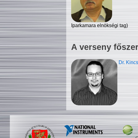
Iparkamara elnökségi tag)
A verseny fősze
Dr. Kinc