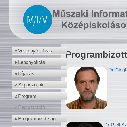
Versenyfelhívás
Programbizot
Lebonyolítás
Dr. Gingl
Díjazás
Szponzorok
Program
Regisztráció
Programbizottság
Dr. Pletl S