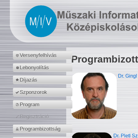
Versenyfelhívás
Programbizot
Lebonyolítás
Dr. Gingl
Díjazás
Szponzorok
Program
Regisztráció
Programbizottság
Dr. Pletl S