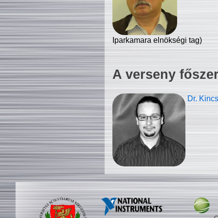
Iparkamara elnökségi tag)
A verseny fősze
Dr. Kinc