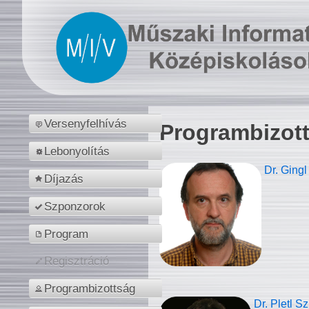
Versenyfelhívás
Programbizot
Lebonyolítás
Dr. Gingl
Díjazás
Szponzorok
Program
Regisztráció
Programbizottság
Dr. Pletl S