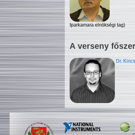
Iparkamara elnökségi tag)
A verseny fősze
Dr. Kinc