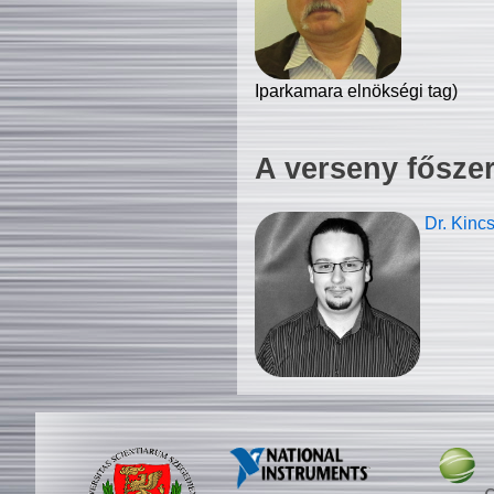
Iparkamara elnökségi tag)
A verseny fősze
Dr. Kinc