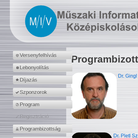
Versenyfelhívás
Programbizot
Lebonyolítás
Dr. Gingl
Díjazás
Szponzorok
Program
Regisztráció
Programbizottság
Dr. Pletl S