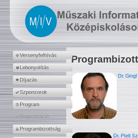
Versenyfelhívás
Programbizot
Lebonyolítás
Dr. Gingl
Díjazás
Szponzorok
Program
Regisztráció
Programbizottság
Dr. Pletl S