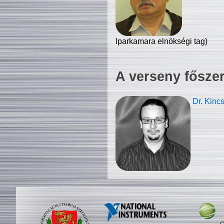
Iparkamara elnökségi tag)
A verseny fősze
Dr. Kinc