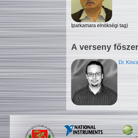
Iparkamara elnökségi tag)
A verseny fősze
Dr. Kinc