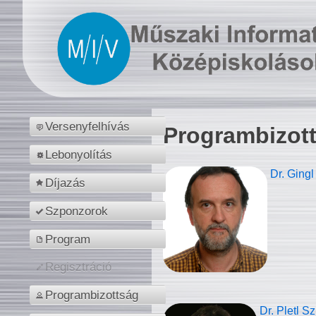
Versenyfelhívás
Programbizot
Lebonyolítás
Dr. Gingl
Díjazás
Szponzorok
Program
Regisztráció
Programbizottság
Dr. Pletl S