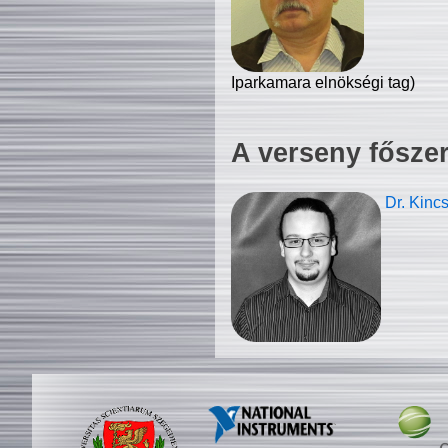
Iparkamara elnökségi tag)
A verseny fősze
Dr. Kinc