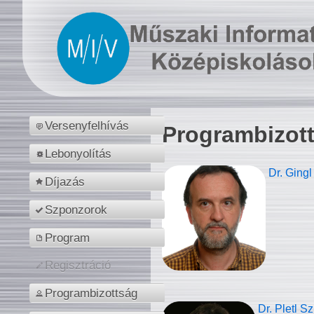
Versenyfelhívás
Programbizot
Lebonyolítás
Dr. Gingl
Díjazás
Szponzorok
Program
Regisztráció
Programbizottság
Dr. Pletl S