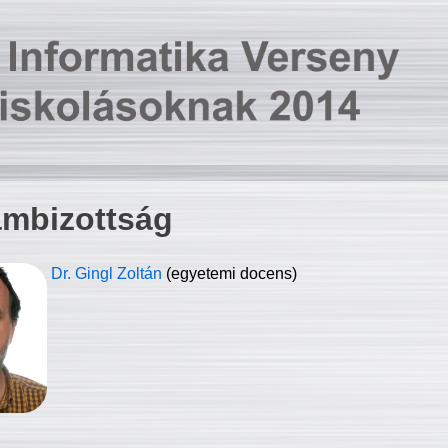
ambizottság
Dr. Gingl Zoltán
(egyetemi docens)