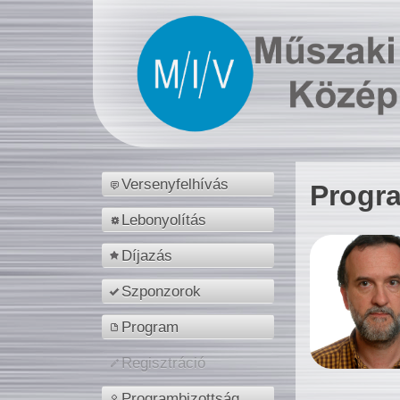
Versenyfelhívás
Progr
Lebonyolítás
Díjazás
Szponzorok
Program
Regisztráció
Programbizottság