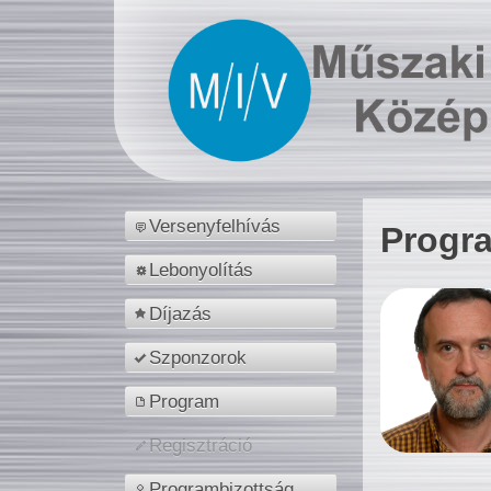
Versenyfelhívás
Progr
Lebonyolítás
Díjazás
Szponzorok
Program
Regisztráció
Programbizottság