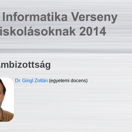
ambizottság
Dr. Gingl Zoltán
(egyetemi docens)