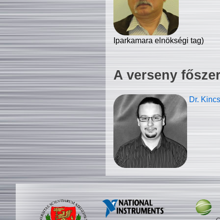
Iparkamara elnökségi tag)
A verseny fősze
Dr. Kinc