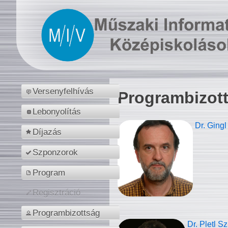
Versenyfelhívás
Programbizot
Lebonyolítás
Dr. Gingl
Díjazás
Szponzorok
Program
Regisztráció
Programbizottság
Dr. Pletl S