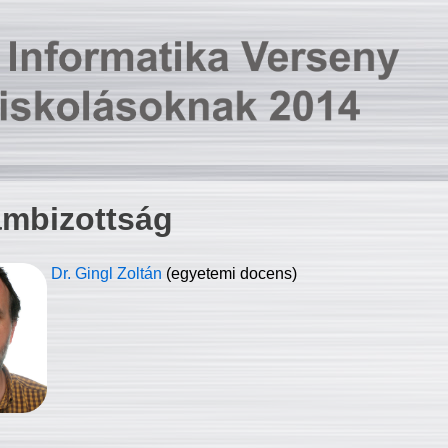
ambizottság
Dr. Gingl Zoltán
(egyetemi docens)