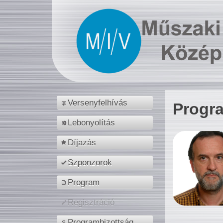
Versenyfelhívás
Progr
Lebonyolítás
Díjazás
Szponzorok
Program
Regisztráció
Programbizottság