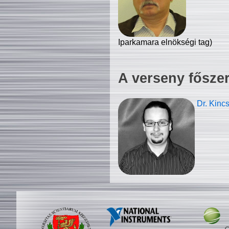
Iparkamara elnökségi tag)
A verseny fősze
Dr. Kinc