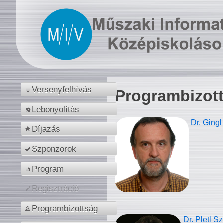
Versenyfelhívás
Programbizot
Lebonyolítás
Dr. Gingl
Díjazás
Szponzorok
Program
Regisztráció
Programbizottság
Dr. Pletl S