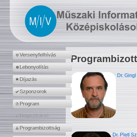
Versenyfelhívás
Programbizot
Lebonyolítás
Dr. Gingl
Díjazás
Szponzorok
Program
Regisztráció
Programbizottság
Dr. Pletl S