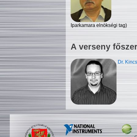
Iparkamara elnökségi tag)
A verseny fősze
Dr. Kinc