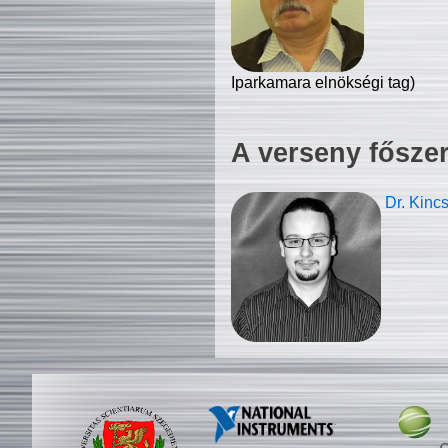
Iparkamara elnökségi tag)
A verseny fősze
Dr. Kinc