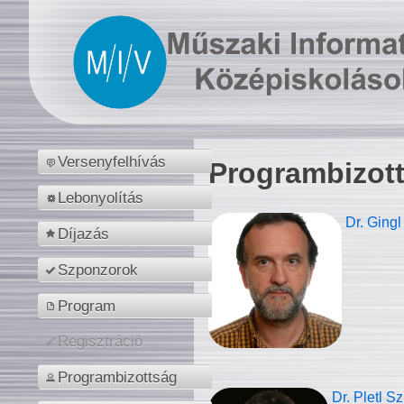
Versenyfelhívás
Programbizot
Lebonyolítás
Dr. Gingl
Díjazás
Szponzorok
Program
Regisztráció
Programbizottság
Dr. Pletl S