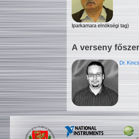
Iparkamara elnökségi tag)
A verseny fősze
Dr. Kinc