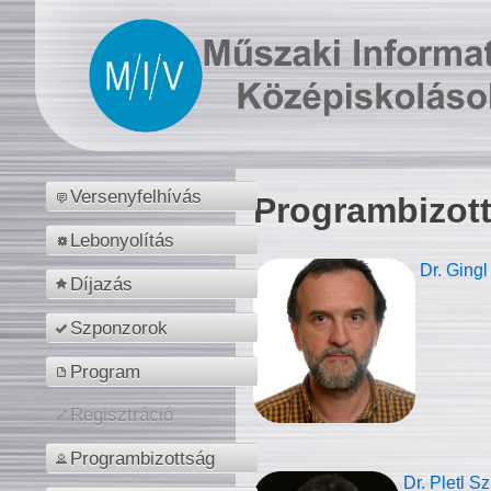
Versenyfelhívás
Programbizot
Lebonyolítás
Dr. Gingl
Díjazás
Szponzorok
Program
Regisztráció
Programbizottság
Dr. Pletl S