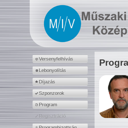
Versenyfelhívás
Progr
Lebonyolítás
Díjazás
Szponzorok
Program
Regisztráció
Programbizottság