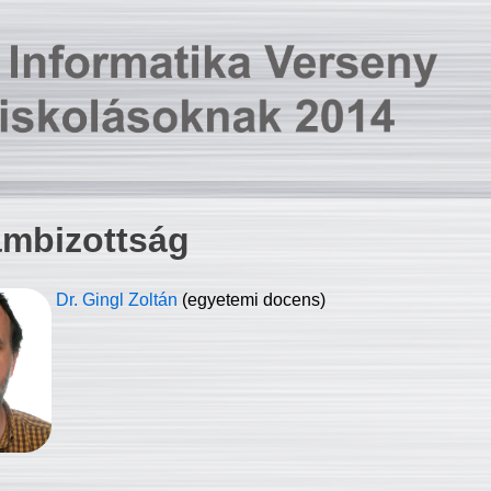
ambizottság
Dr. Gingl Zoltán
(egyetemi docens)